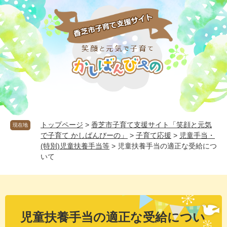
ペ
メ
ー
ニ
ジ
ュ
の
ー
先
を
頭
飛
で
ば
す
し
。
て
本
文
へ
トップページ
>
香芝市子育て支援サイト「笑顔と元気
現在地
で子育て かしばんびーの」
>
子育て応援
>
児童手当・
(特別)児童扶養手当等
>
児童扶養手当の適正な受給につ
いて
本
文
児童扶養手当の適正な受給につい