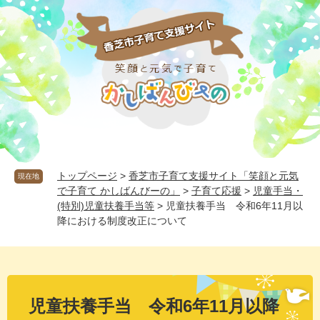
ペ
メ
ー
ニ
ジ
ュ
の
ー
先
を
頭
飛
で
ば
す
し
。
て
本
文
へ
トップページ
>
香芝市子育て支援サイト「笑顔と元気
現在地
で子育て かしばんびーの」
>
子育て応援
>
児童手当・
(特別)児童扶養手当等
>
児童扶養手当 令和6年11月以
降における制度改正について
本
文
児童扶養手当 令和6年11月以降