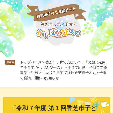
ペ
メ
ー
ニ
ジ
ュ
の
ー
先
を
頭
飛
で
ば
す
し
。
て
本
文
へ
トップページ
>
香芝市子育て支援サイト「笑顔と元気
現在地
で子育て かしばんびーの」
>
子育て応援
>
子育て支援
事業・計画
>
「令和７年度 第１回香芝市子ども・子育
て会議」開催のお知らせ
本
文
「令和７年度 第１回香芝市子ど