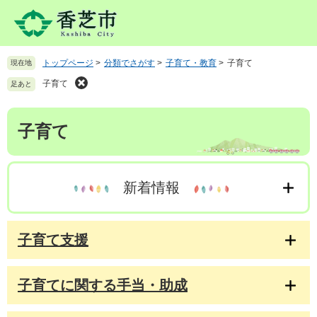
ペ
メ
ー
ニ
ジ
ュ
の
ー
トップページ
>
分類でさがす
>
子育て・教育
>
子育て
現在地
先
を
頭
飛
子育て
足あと
で
ば
す
し
本
。
て
子育て
文
本
文
へ
新着情報
子育て支援
子育てに関する手当・助成