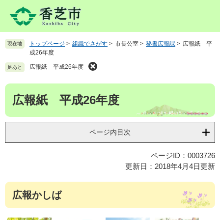
ペ
メ
ー
ニ
ジ
ュ
の
ー
トップページ
>
組織でさがす
>
市長公室
>
秘書広報課
>
広報紙 平
現在地
先
を
成26年度
頭
飛
で
ば
広報紙 平成26年度
足あと
す
し
。
て
本
広報紙 平成26年度
本
文
文
へ
ページ内目次
ページID：0003726
更新日：2018年4月4日更新
広報かしば