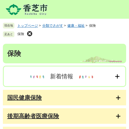
ペ
メ
ー
ニ
ジ
ュ
の
ー
トップページ
>
分類でさがす
>
健康・福祉
>
保険
現在地
先
を
頭
飛
保険
足あと
で
ば
す
し
本
。
て
保険
文
本
文
へ
新着情報
国民健康保険
後期高齢者医療保険