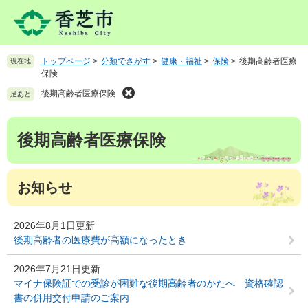
ペ
メ
ー
ニ
ジ
ュ
の
ー
トップページ
>
分類でさがす
>
健康・福祉
>
保険
>
後期高齢者医療
現在地
先
を
保険
頭
飛
で
ば
後期高齢者医療保険
足あと
す
し
。
て
本
後期高齢者医療保険
本
文
文
へ
お知らせ
2026年8月1日更新
後期高齢者の医療費が高額になったとき
2026年7月21日更新
マイナ保険証での受診が困難な後期高齢者のかたへ 資格確認
書の併用交付申請のご案内