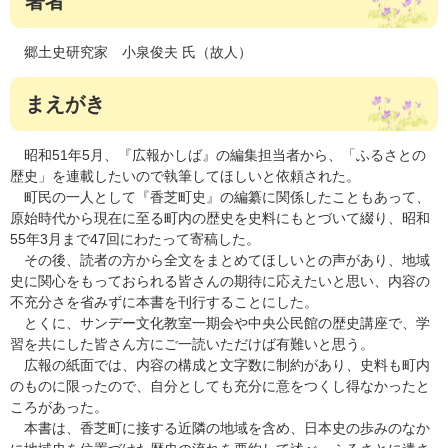
著者
郷土史研究家 小泉俊夫 氏（故人）
まえがき
昭和51年5月、『広報かしば』の編集担当者から、「ふるさとの
歴史」を連載したいので執筆してほしいと依頼された。
町民の一人として『香芝町史』の編纂に関係したこともあって、
原始時代から現在に至る町内の歴史を史料にもとづいて綴り、昭和
55年3月まで47回にわたって寄稿した。
その後、読者の方から全文をまとめてほしいとの声があり、地域
史に関心をもっておられる皆さんの期待に応えたいと思い、内容の
不充分さを省みずに本書を刊行することにした。
とくに、サンデー文化教室一期会や中央公民館の歴史講座で、学
習を共にした皆さん方にご一読いただけば有難いと思う。
広報の紙面では、内容の構成と文字数に制約があり、史料も町内
のものに限ったので、自分としても充分に意をつくし得なかったと
ころがあった。
本書は、香芝町に接する近隣の地域を含め、日本史の歩みのなか