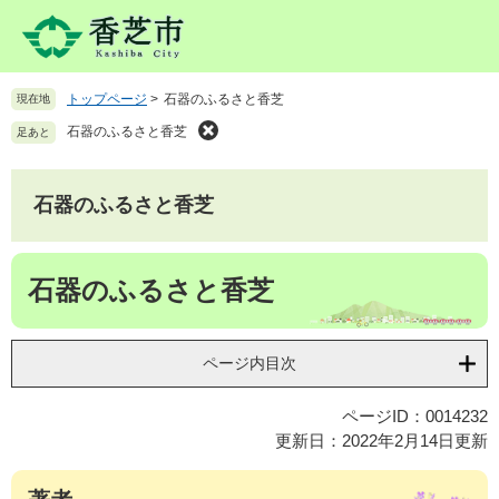
ペ
メ
ー
ニ
ジ
ュ
の
ー
トップページ
>
石器のふるさと香芝
現在地
先
を
頭
飛
石器のふるさと香芝
足あと
で
ば
す
し
。
て
石器のふるさと香芝
本
文
本
へ
石器のふるさと香芝
文
ページ内目次
ページID：0014232
更新日：2022年2月14日更新