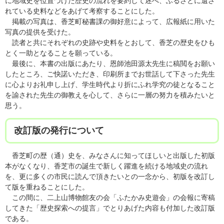
に地域史を位置づけた歴史の流れを要約して述べ、ふるさとに遺さ
れている史料などをあげて考察することにした。
掲載の写真は、香芝町秘書課の御好意によって、広報紙に用いた
写真の提供を受けた。
読者と共にそれぞれの史跡や史料をとおして、香芝の歴史をひも
とく一助となることを願っている。
最後に、本書の出版にあたり、恩師池田源太先生に稿閲をお願い
したところ、ご快諾いただき、印刷所までお世話して下さった先生
に心よりお礼申し上げ、学生時代より折にふれ学究の徒となること
を諭された先生の御教えを心して、さらに一層の努力を積みたいと
思う。
改訂版の発行について
香芝町の歴（通）史を、みなさんに知ってほしいと出版した初版
本がなくなり、香芝市の誕生で新しく躍進を続ける地域史の流れ
を、更に多くの市民に読んで頂きたいとの一念から、初版を改訂し
て版を重ねることにした。
この間に、二上山博物館友の会「ふたかみ史遊会」の会報に寄稿
してきた「歴史探索への提言」でとりあげた内容も付加した改訂版
である。