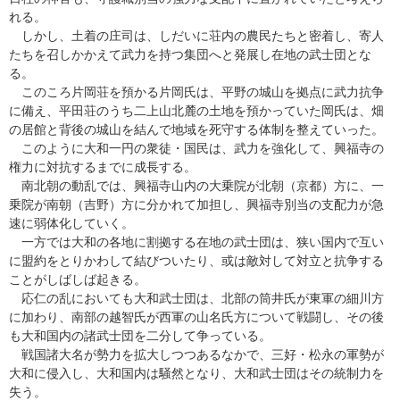
れる。
しかし、土着の庄司は、しだいに荘内の農民たちと密着し、寄人
たちを召しかかえて武力を持つ集団へと発展し在地の武士団とな
る。
このころ片岡荘を預かる片岡氏は、平野の城山を拠点に武力抗争
に備え、平田荘のうち二上山北麓の土地を預かっていた岡氏は、畑
の居館と背後の城山を結んで地域を死守する体制を整えていった。
このように大和一円の衆徒・国民は、武力を強化して、興福寺の
権力に対抗するまでに成長する。
南北朝の動乱では、興福寺山内の大乗院が北朝（京都）方に、一
乗院が南朝（吉野）方に分かれて加担し、興福寺別当の支配力が急
速に弱体化していく。
一方では大和の各地に割拠する在地の武士団は、狭い国内で互い
に盟約をとりかわして結びついたり、或は敵対して対立と抗争する
ことがしばしば起きる。
応仁の乱においても大和武士団は、北部の筒井氏が東軍の細川方
に加わり、南部の越智氏が西軍の山名氏方について戦闘し、その後
も大和国内の諸武士団を二分して争っている。
戦国諸大名が勢力を拡大しつつあるなかで、三好・松永の軍勢が
大和に侵入し、大和国内は騒然となり、大和武士団はその統制力を
失う。