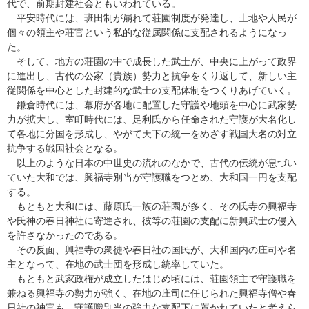
代で、前期封建社会ともいわれている。
平安時代には、班田制が崩れて荘園制度が発達し、土地や人民が
個々の領主や荘官という私的な従属関係に支配されるようになっ
た。
そして、地方の荘園の中で成長した武士が、中央に上がって政界
に進出し、古代の公家（貴族）勢力と抗争をくり返して、新しい主
従関係を中心とした封建的な武士の支配体制をつくりあげていく。
鎌倉時代には、幕府が各地に配置した守護や地頭を中心に武家勢
力が拡大し、室町時代には、足利氏から任命された守護が大名化し
て各地に分国を形成し、やがて天下の統一をめざす戦国大名の対立
抗争する戦国社会となる。
以上のような日本の中世史の流れのなかで、古代の伝統が息づい
ていた大和では、興福寺別当が守護職をつとめ、大和国一円を支配
する。
もともと大和には、藤原氏一族の荘園が多く、その氏寺の興福寺
や氏神の春日神社に寄進され、彼等の荘園の支配に新興武士の侵入
を許さなかったのである。
その反面、興福寺の衆徒や春日社の国民が、大和国内の庄司や名
主となって、在地の武士団を形成し統率していた。
もともと武家政権が成立したはじめ頃には、荘園領主で守護職を
兼ねる興福寺の勢力が強く、在地の庄司に任じられた興福寺僧や春
日社の神官も、守護職別当の強力な支配下に置かれていたと考えら