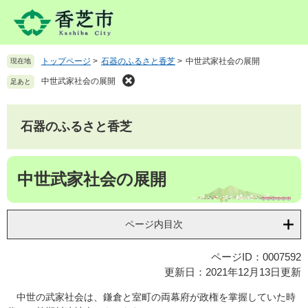
ペ
メ
ー
ニ
ジ
ュ
の
ー
トップページ
>
石器のふるさと香芝
>
中世武家社会の展開
現在地
先
を
頭
飛
中世武家社会の展開
足あと
で
ば
す
し
。
て
石器のふるさと香芝
本
文
本
へ
中世武家社会の展開
文
ページ内目次
ページID：0007592
更新日：2021年12月13日更新
中世の武家社会は、鎌倉と室町の両幕府が政権を掌握していた時