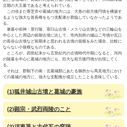
立期の大王墓であると考えられている。
この頃まだ香芝市や葛城の地方には、大形の前方後円墳を構築す
るような強大な首長権をもつ支配者が君臨していなかったようであ
る。
箸墓や崇神・景行陵、茶臼山古墳・メスリ山古墳などの三輪山を
中心とした周辺の前期古墳に比して、市内別所の城山二号墳や瓦口
の長谷山古墳など前期末と思われる古墳の規模をみた場合、比較に
ならない小規模なものである。
ところが、四世紀末から五世紀代の古墳時代中期になると、河内
の陵墓を中心に葛城の地方にも、巨大な前方後円墳が出現してく
る。
それは、郡制下の南・北葛城郡にあたる御所から馬見地方にかけ
ての葛城の地方に、強大な支配権が成立したことを意味している。
(1)狐井城山古墳と葛城の豪族
(2)顕宗・武烈両陵のこと
(3)須恵器と古代瓦の窯跡