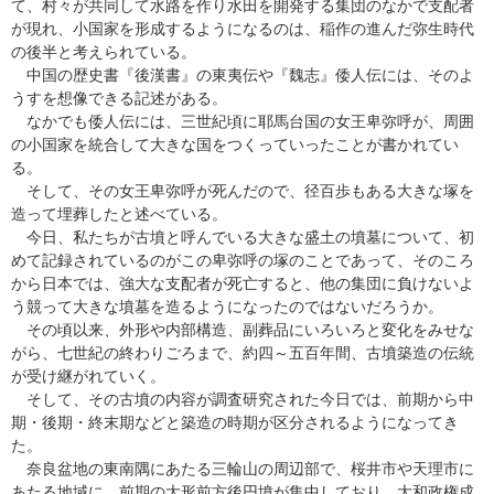
て、村々が共同して水路を作り水田を開発する集団のなかで支配者
が現れ、小国家を形成するようになるのは、稲作の進んだ弥生時代
の後半と考えられている。
中国の歴史書『後漢書』の東夷伝や『魏志』倭人伝には、そのよ
うすを想像できる記述がある。
なかでも倭人伝には、三世紀頃に耶馬台国の女王卑弥呼が、周囲
の小国家を統合して大きな国をつくっていったことが書かれてい
る。
そして、その女王卑弥呼が死んだので、径百歩もある大きな塚を
造って埋葬したと述べている。
今日、私たちが古墳と呼んでいる大きな盛土の墳墓について、初
めて記録されているのがこの卑弥呼の塚のことであって、そのころ
から日本では、強大な支配者が死亡すると、他の集団に負けないよ
う競って大きな墳墓を造るようになったのではないだろうか。
その頃以来、外形や内部構造、副葬品にいろいろと変化をみせな
がら、七世紀の終わりごろまで、約四～五百年間、古墳築造の伝統
が受け継がれていく。
そして、その古墳の内容が調査研究された今日では、前期から中
期・後期・終末期などと築造の時期が区分されるようになってき
た。
奈良盆地の東南隅にあたる三輪山の周辺部で、桜井市や天理市に
あたる地域に、前期の大形前方後円墳が集中しており、大和政権成