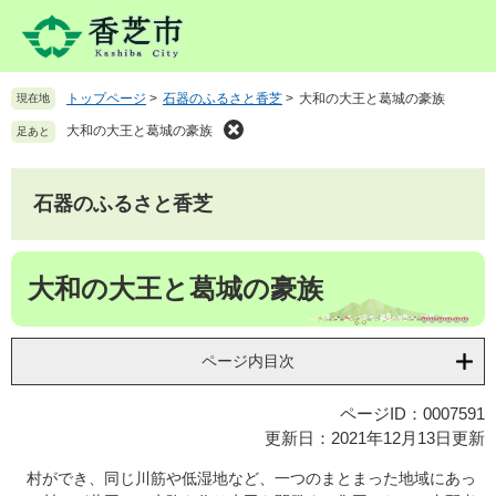
ペ
メ
ー
ニ
ジ
ュ
の
ー
トップページ
>
石器のふるさと香芝
>
大和の大王と葛城の豪族
現在地
先
を
頭
飛
大和の大王と葛城の豪族
足あと
で
ば
す
し
。
て
石器のふるさと香芝
本
文
本
へ
大和の大王と葛城の豪族
文
ページ内目次
ページID：0007591
更新日：2021年12月13日更新
村ができ、同じ川筋や低湿地など、一つのまとまった地域にあっ