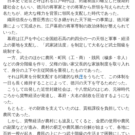
日本史で近世と呼ばれる江戸時代は、封建制度の確立した後期封
建社会ともいい、徳川の将軍家とその将軍から所領を与えられた大
名たちが、絶大な権力を背景に領民を支配した時代であった。
織田信長から豊臣秀吉に引き継がれた天下統一の事業は、徳川家
康によって完成され、江戸幕府の将軍専制の政治体制が整えられて
いった。
幕府は江戸を中心に全国総石高の約四分の一の天領と軍事・経済
上の要地を支配し、「武家諸法度」を制定して大名など武士階級を
統制する。
一方、武士のほかに農民・町民（工・商）・賎民（穢多・非人）
などの身分階級を作り、父権の強い家父長的な家族制度を取り入れ
て、身分の上下や主従関係を重視したものであった。
それは民衆を分裂支配する封建的な秩
序
をうちたて、この体制を
一日も長く維持することによって、徳川の天下を守るためだった。
こうして出発した近世封建社会は、十八世紀のはじめ、元禄時代
ごろから貨幣経済が発達し、幕府・大名の財政を圧迫するようにな
った。
もともと、その財政を支えていたのは、貢租課役を負担していた
農民であった。
しかし、貨幣経済が農村にも波及してくると、金肥の使用や農民
の副業などが進み、農村の窮乏や農民層の分解が始まって、各地に
百姓一揆が起き、農民の上にたつ武士階級の生活まで困難にしてい