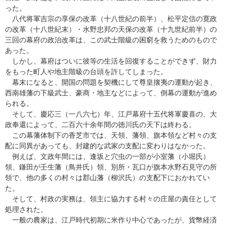
った。
八代将軍吉宗の享保の改革（十八世紀の前半）、松平定信の寛政
の改革（十八世紀末）・水野忠邦の天保の改革（十九世紀前半）の
三回の幕府の政治改革は、この武士階級の困窮を救うためのもので
あった。
しかし、幕府はついに彼等の生活を回復することができず、財力
をもった町人や地主階級の台頭を許してしまった。
幕末になると、開国の問題を契機にして尊皇攘夷の運動が起き、
西南雄藩の下級武士、豪商・地主などによって、倒幕の運動が進め
られる。
そして、慶応三（一八六七）年、江戸幕府十五代将軍慶喜の、大
政奉還によって、二百六十余年間の徳川氏の天下は終わる。
この幕藩体制下の香芝市では、天領、藩領、旗本領など村々の支
配に同異があっても、封建的な武家の支配に変わりはなかった。
例えば、文政年間には、逢坂と穴虫の一部が小室藩（小堀氏）
領、鎌田が壬生藩（鳥井氏）領、別所・瓦口が旗本水野石見守の所
領で、他の多くの村々は郡山藩（柳沢氏）の支配下におかれてい
た。
そして、村政の実務は、領主に協力する村々の庄屋の責任として
処理された。
一般の農家は、江戸時代初期に米作り中心であったが、貨幣経済