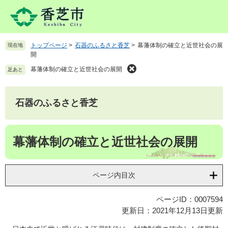
ペ
メ
ー
ニ
ジ
ュ
の
ー
トップページ
>
石器のふるさと香芝
>
幕藩体制の確立と近世社会の展
現在地
先
を
開
頭
飛
で
ば
幕藩体制の確立と近世社会の展開
足あと
す
し
。
て
本
石器のふるさと香芝
文
へ
本
幕藩体制の確立と近世社会の展開
文
ページ内目次
ページID：0007594
更新日：2021年12月13日更新