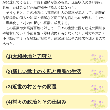
が発達してくると、年貢も銀納が認められ、現金収入の多い綿花、
菜種、たばこなど商品作物を作るようになった。
そうなると、この地方にも都市の町人の資本が流入して、副業的
な綿織物の商人や油屋・酒屋など商工業を営むものが現れ、しだい
に専業化して村内の新しい富豪に成長する。
この富豪や大高持百姓に対して、日々の生活に困り幼児の間引き
や離村していく小前百姓（零細農民）も少なくなく、村方を大きく
ゆり動かすような騒動が相次ぎ、武家政治はその終末を迎えるので
あった。
(1)大和検地と刀狩り
(2)新しい武士の支配と農民の生活
(3)近世の村とその変遷
(4)村々の政治とその仕組み