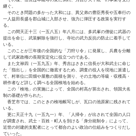
継ぐ。
そのとき問題の多かった大和には、異父弟の豊臣秀長や五奉行の
一人益田長盛を郡山城に入部させ、強力に弾圧する政策を実行す
る。
この間天正十三（一五八五）年八月には、多武峯の僧徒に武器の
提出を命じ、武装解除を強行し、寺社の武力反抗の防止に着手して
いる。
このことが三年後の全国的な「刀狩り令」に発展し、兵農を分離
して武家政権の長期安定化に役立つのである。
また文禄四（一五九五）年、秀吉はさきに信長が大和武士に命じ
た「指出し」を全国的に徹底するため、調査の役人を現地に派遣し
て、村単位に田畑や屋敷の面積を測り、その土地の等級・収穫高・
耕作者など詳しく調べる全国検地を始める。
この「検地」の実施によって、全国の村高が算出され、領国大名
制の基礎が作られた。
香芝市では、このときの検地帳写しが、瓦口の池原家に残されて
いる。
更に天正十九（一五九一）年、「人掃令」が出されて全国の人口
が調査され、武士・百姓・町人を別ける「身分統制令」によって、
近世の封建的支配者にとって都合のよい政治の仕組みをつくりだし
ていった。