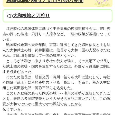
幕藩体制の確立と近世社会の展開
(1)大和検地と刀狩り
江戸時代の幕藩体制に基づく中央集権の後期封建社会は、豊臣秀
吉の行った検地・刀狩り・人掃令など、一連の政策が基礎になって
いる。
戦国時代末期の天正年間、京都に進出してきた織田信長と手を結
んだ大和武士の雄、筒井順慶は、信長から大和一国の支配をゆだね
られ、郡山城を修築して一国の城主となった。
ところが大和は古来より寺社の勢力が強く、その支配下で成長し
た武士団の衆徒・国民を支配するためには、外部から徹底的に制圧
する必要があった。
そのため信長は、明智光秀・滝川一益らを大和に遣わして、寺社
や国衆（武士）に所領を申告させる「指出し」を命じ、松永久秀に
組した高田藤七郎・岡弥三郎らを処分した。
このとき動揺のあった岡氏の城下へ滝川の軍勢が進駐してきたこ
とを、奈良の多聞院英俊という人がその日記に書いており、この政
変が大和ではいかに重大でかつ深刻であったかを
伝えている。
その後、信長は本能寺の変に倒れ、秀吉が天下統一の事業を受け