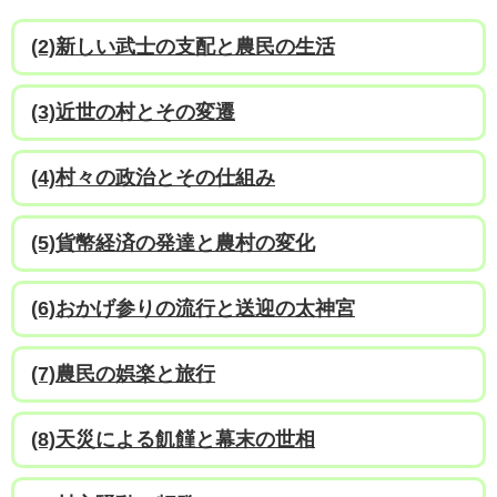
(2)新しい武士の支配と農民の生活
(3)近世の村とその変遷
(4)村々の政治とその仕組み
(5)貨幣経済の発達と農村の変化
(6)おかげ参りの流行と送迎の太神宮
(7)農民の娯楽と旅行
(8)天災による飢饉と幕末の世相