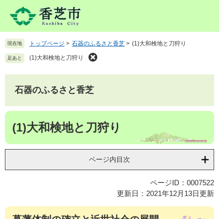
ペ
メ
ー
ニ
ジ
ュ
の
ー
トップページ
>
石器のふるさと香芝
>
(1)大和検地と刀狩り
現在地
先
を
頭
飛
(1)大和検地と刀狩り
足あと
で
ば
す
し
。
て
石器のふるさと香芝
本
文
本
へ
(1)大和検地と刀狩り
文
ページ内目次
ページID：0007522
更新日：2021年12月13日更新