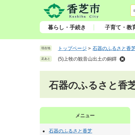
ペ
メ
ー
ニ
ジ
ュ
の
ー
暮らし・手続き
子育て・教
先
を
頭
飛
で
ば
トップページ
>
石器のふるさと香
現在地
す
し
(5)上牧の観音山出土の銅鐸
足あと
。
て
本
文
石器のふるさと香
へ
メニュー
石器のふるさと香芝