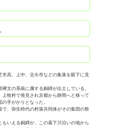
り
芝市高、上中、北今市などの集落を眼下に見
裟襷文の系統に属する銅鐸が出土している。
、上牧村で発見され京都から静岡へと移って
認の手がかりとなった。
器で、弥生時代の村落共同体がその集団の祭
ともいえる銅鐸が、この葛下川沿いの地から