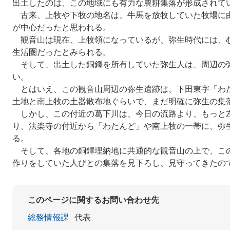
出土したのは、この地域にも有力な農耕集落が形成されて
古来、上牧や下牧の地名は、牛馬を放牧していた牧場に
が中心だったと思われる。
観音山は現在、上牧領になっているが、弥生時代には、
生活圏だったとみられる。
そして、出土した銅鐸を所有していた弥生人は、周辺の
い。
とはいえ、この観音山周辺の弥生遺跡は、下田東字「わ
土地と南上牧の土器散布地ぐらいで、まだ明確に弥生の集
しかし、この付近の葛下川は、今日の流路より、もっと
り、法楽寺の付近から「わたんど」や南上牧の一帯に、弥
る。
そして、各地の銅鐸埋納地に共通的な観音山の上で、こ
作りをしていた人びとの集落を見下ろし、見守ってきたの
このページに関するお問い合わせ先
総務情報課
代表