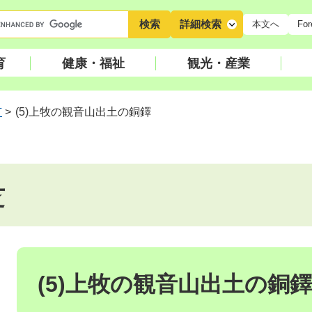
キ
詳細検索
本文へ
For
ー
ワ
育
健康・福祉
観光・産業
ー
ド
検
芝
>
(5)上牧の観音山出土の銅鐸
索
芝
本
文
(5)上牧の観音山出土の銅鐸