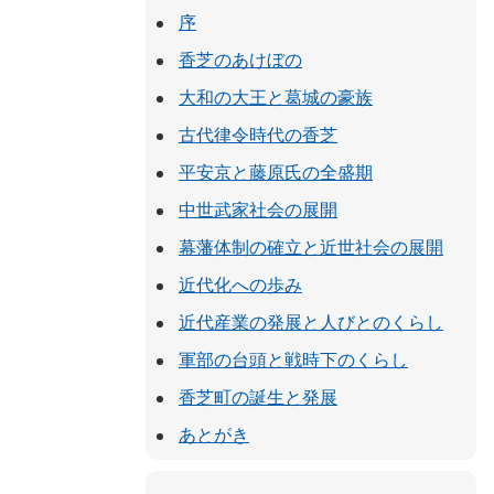
序
香芝のあけぼの
大和の大王と葛城の豪族
古代律令時代の香芝
平安京と藤原氏の全盛期
中世武家社会の展開
幕藩体制の確立と近世社会の展開
近代化への歩み
近代産業の発展と人びとのくらし
軍部の台頭と戦時下のくらし
香芝町の誕生と発展
あとがき