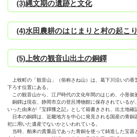
(3)縄文期の遺跡と文化
(4)水田農耕のはじまりと村の起こ
(5)上牧の観音山出土の銅鐸
上牧町の「観音山」（俗称さね山）は、葛下川沿いの香
下ろす位置にある。
この観音山から、江戸時代の文化年間のはじめ、小形袈
銅鐸は現在、静岡市立の登呂博物館に保存されているが
いった由来が『宝鐸獲之記』として箱書きされ、出土地確
日本の銅鐸は、近畿地方を中心に発見される国産の青銅
祀に用いた遺産でないかといわれている。
当時、舶来の貴重品であった青銅を使って鋳造した宝器