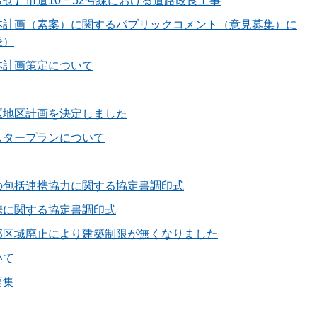
せ】市道10－52号線における道路改良工事
本計画（素案）に関するパブリックコメント（意見募集）に
表）
本計画策定について
区地区計画を決定しました
スタープランについて
の包括連携協力に関する協定書調印式
携に関する協定書調印式
部区域廃止により建築制限が無くなりました
いて
語集