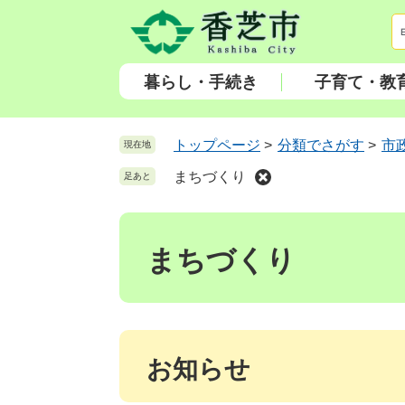
ペ
メ
ー
ニ
ジ
ュ
の
ー
暮らし・手続き
子育て・教
先
を
頭
飛
で
ば
トップページ
>
分類でさがす
>
市
現在地
す
し
まちづくり
足あと
。
て
本
本
文
文
へ
まちづくり
お知らせ