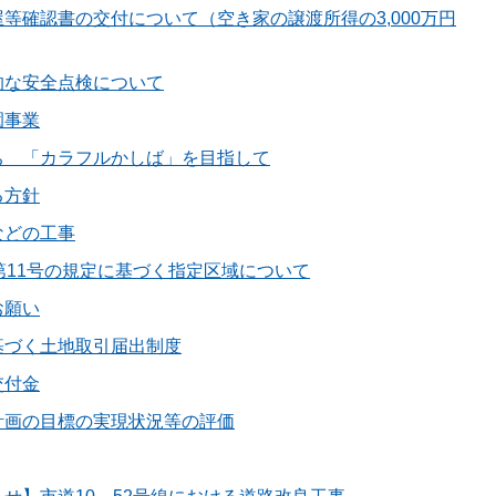
等確認書の交付について（空き家の譲渡所得の3,000万円
的な安全点検について
園事業
ち 「カラフルかしば」を目指して
る方針
などの工事
第11号の規定に基づく指定区域について
お願い
基づく土地取引届出制度
交付金
計画の目標の実現状況等の評価