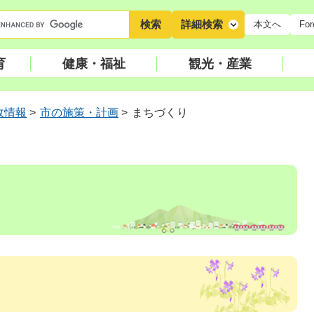
キ
詳細検索
本文へ
For
ー
ワ
育
健康・福祉
観光・産業
ー
ド
検
政情報
>
市の施策・計画
>
まちづくり
索