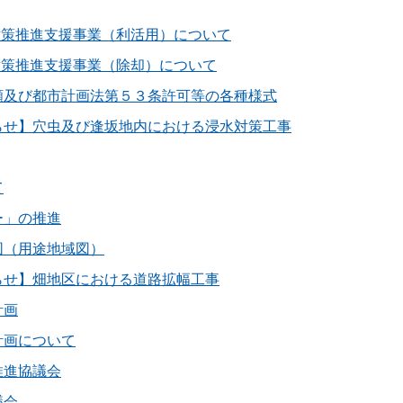
対策推進支援事業（利活用）について
対策推進支援事業（除却）について
願及び都市計画法第５３条許可等の各種様式
らせ】穴虫及び逢坂地内における浸水対策工事
て
ー」の推進
図（用途地域図）
らせ】畑地区における道路拡幅工事
計画
計画について
推進協議会
議会