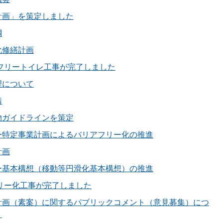
計画」を策定しました
綱
化修繕計画
フリートイレ工事が完了しました
理について
請
物ガイドラインを策定
ー特定事業計画によるバリアフリー化の推進
計画
ー基本構想（移動等円滑化基本構想）の推進
リー化工事が完了しました
計画（素案）に関するパブリックコメント（意見募集）につ
）