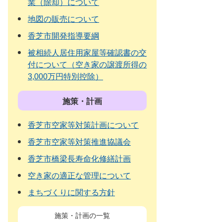
業（除却）について
地図の販売について
香芝市開発指導要綱
被相続人居住用家屋等確認書の交
付について（空き家の譲渡所得の
3,000万円特別控除）
施策・計画
香芝市空家等対策計画について
香芝市空家等対策推進協議会
香芝市橋梁長寿命化修繕計画
空き家の適正な管理について
まちづくりに関する方針
施策・計画の一覧